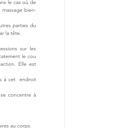
ns le cas où de 
du massage bien-
res parties du 
r la tête.
ssions sur les 
catement le cou 
tion. Elle est  
 à cet  endroit 
se concentre à 
ires au corps.