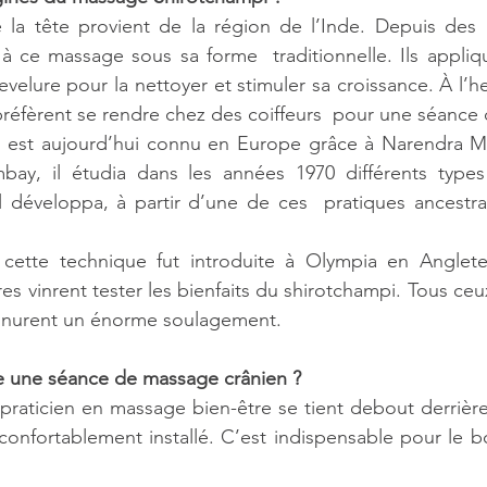
la tête provient de la région de l’Inde. Depuis des  m
à ce massage sous sa forme  traditionnelle. Ils appliqua
evelure pour la nettoyer et stimuler sa croissance. À l’heu
préfèrent se rendre chez des coiffeurs  pour une séance
 est aujourd’hui connu en Europe grâce à Narendra Meh
bay, il étudia dans les années 1970 différents type
l développa, à partir d’une de ces  pratiques ancestra
ette technique fut introduite à Olympia en Angleter
es vinrent tester les bienfaits du shirotchampi. Tous ceux
nnurent un énorme soulagement.
 une séance de massage crânien ?
praticien en massage bien-être se tient debout derrière v
confortablement installé. C’est indispensable pour le 