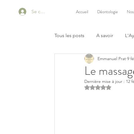
Se connecter
Accueil
Déontologie
Nos
Tous les posts
A savoir
L'A
Emmanuel Prat
9 fé
Le massag
Dernière mise à jour :
12 f
Noté NaN étoiles s