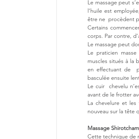
Le massage peut s’ef
l’huile est employée
être ne  procèdent p
Certains commencent
corps. Par contre, d’
Le massage peut donc
Le praticien masse 
muscles situés à la 
en effectuant de  p
basculée ensuite lent
Le cuir  chevelu n’e
avant de le frotter a
La chevelure et les
nouveau sur la tête q
Massage Shirotchampi
Cette technique de m