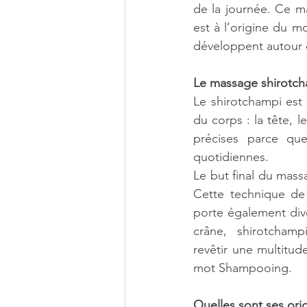
de la journée. Ce ma
est à l’origine du mo
développent autour 
Le massage shirotcham
Le shirotchampi est
du corps : la tête, l
précises parce que
quotidiennes.
Le but final du massa
Cette technique de 
porte également dive
crâne,  shirotchampi
revêtir une multitu
mot Shampooing.
Quelles sont ses or