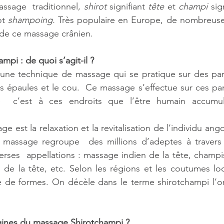
ssage  traditionnel, 
shirot
 signifiant 
tête
 et 
champi
 sig
t 
shampoing. 
Très populaire en Europe, de nombreuses
de ce massage crânien.
pi : de quoi s’agit-il ?
 une technique de massage qui se pratique sur des part
es épaules et le cou.  Ce massage s’effectue sur ces par
  c’est à ces endroits que l’être humain accumule 
ge est la relaxation et la revitalisation de l’individu ango
massage regroupe  des millions d’adeptes à travers 
rses  appellations : massage indien de la tête, champi
 de la tête, etc. Selon les régions et les coutumes loca
de de formes. On décèle dans le terme shirotchampi l’o
igines du massage Shirotchampi ?