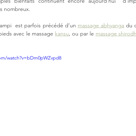
ples bienfaits continuent encore aujourd’hui  d’imp
us nombreux.
ampi  est parfois précédé d’un 
massage abhyanga
 du 
pieds avec le massage 
kansu
, ou par le 
massage shirodh
.com/watch?v=bDm0pWZvpd8