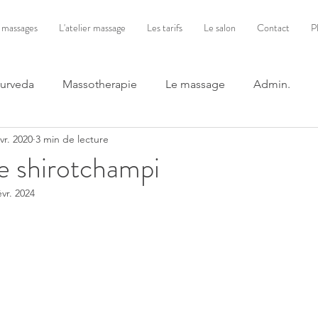
 massages
L'atelier massage
Les tarifs
Le salon
Contact
P
yurveda
Massotherapie
Le massage
Admin.
vr. 2020
3 min de lecture
e shirotchampi
évr. 2024
ur 5.