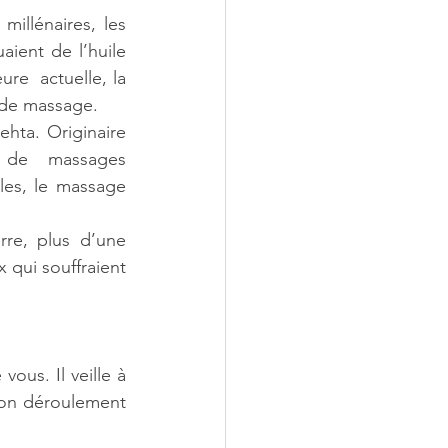
illénaires, les 
ient de l’huile 
re  actuelle, la 
 de massage.
ta. Originaire 
s de  massages 
les, le massage 
re, plus d’une 
 qui souffraient 
ous. Il veille à 
bon déroulement 