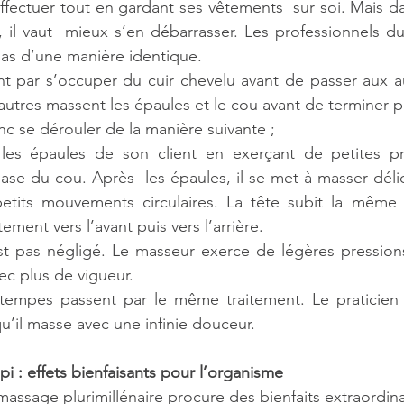
fectuer tout en gardant ses vêtements  sur soi. Mais da
, il vaut  mieux s’en débarrasser. Les professionnels 
as d’une manière identique.
 par s’occuper du cuir chevelu avant de passer aux aut
autres massent les épaules et le cou avant de terminer pa
 se dérouler de la manière suivante ; 
les épaules de son client en exerçant de petites pre
base du cou. Après  les épaules, il se met à masser déli
etits mouvements circulaires. La tête subit la même ac
ement vers l’avant puis vers l’arrière. 
st pas négligé. Le masseur exerce de légères pressions
vec plus de vigueur.
 tempes passent par le même traitement. Le praticien 
u’il masse avec une infinie douceur.
 : effets bienfaisants pour l’organisme
assage plurimillénaire procure des bienfaits extraordina