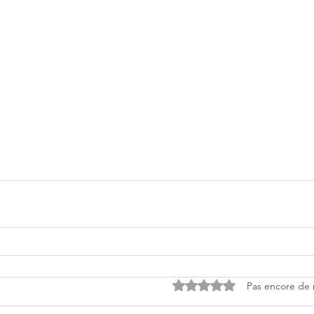
Noté 0 étoile sur 5.
Pas encore de 