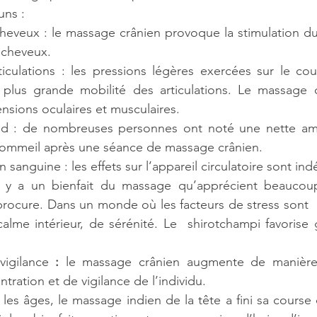
uns :
eveux : le massage crânien provoque la stimulation du 
 cheveux.
ticulations : les pressions légères exercées sur le cou
 plus grande mobilité des articulations. Le massage c
nsions oculaires et musculaires.
d : de nombreuses personnes ont noté une nette amél
 sommeil après une séance de massage crânien.
 sanguine : les effets sur l’appareil circulatoire sont ind
il y a un bienfait du massage qu’apprécient beaucoup,
 procure. Dans un monde où les facteurs de stress sont  l
alme intérieur, de sérénité. Le  shirotchampi favorise
vigilance 
:
 le massage crânien augmente de manière si
tration et de vigilance de l’individu.
 les âges, le massage indien de la tête a fini sa course