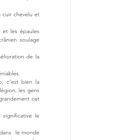
cuir chevelu et 
 et les épaules 
rânien soulage  
ioration de la 
éniables.
 c’est bien la  
égion, les gens 
 grandement cet 
gnificative le 
 dans  le monde 