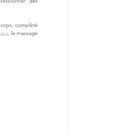
ressionner des 
corps, complété 
ara
, le massage 