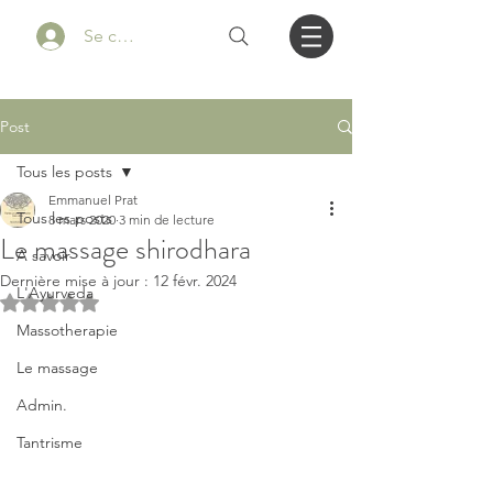
Se connecter
Post
Tous les posts
Emmanuel Prat
Tous les posts
8 mars 2020
3 min de lecture
Le massage shirodhara
A savoir
Dernière mise à jour :
12 févr. 2024
L'Ayurveda
Noté NaN étoiles sur 5.
Massotherapie
Le massage
Admin.
Tantrisme