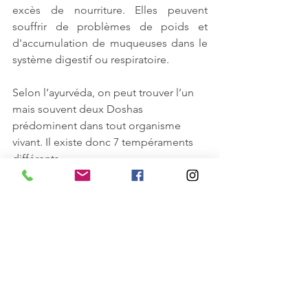
excès de nourriture. Elles peuvent  
souffrir de problèmes de poids et 
d'accumulation de muqueuses dans le  
système digestif ou respiratoire.
Selon l’ayurvéda, on peut trouver l’un 
mais souvent deux Doshas 
prédominent dans tout organisme 
vivant. Il existe donc 7 tempéraments 
différents. 
- 
Vata
- 
Pitta
- 
Kapha
- 
Vata
 - 
Pitta
- 
Vata
 - 
Kapha
- 
Pitta
 - 
Kapha
- 
Vata
 - 
Pitta
 - 
Kapha