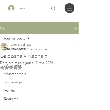
Se connecter
Post
Tous les posts
Emmanuel Prat
Tous les posts
19 juil. 2018
3 min de lecture
Le dosha « Kapha »
A savoir
Dernière mise à jour :
12 févr. 2024
L'Ayurveda
Noté NaN étoiles sur 5.
Massotherapie
Le massage
Admin.
Tantrisme