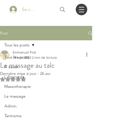
Se connecter
Post
Tous les posts
Emmanuel Prat
Tous les posts
19 nov. 2022
2 min de lecture
Le massage au talc
A savoir
Dernière mise à jour :
26 avr.
L'Ayurveda
Noté NaN étoiles sur 5.
Massotherapie
Le massage
Admin.
Tantrisme