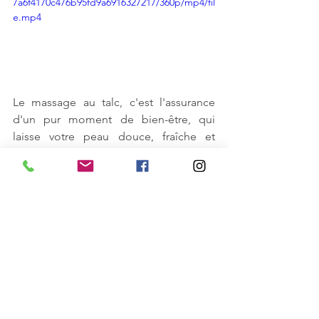
7a6f4170c476b95fd9a6916327217/360p/mp4/fil
e.mp4
Le massage au talc, c'est l'assurance 
d'un pur moment de bien-être, qui 
laisse votre peau douce, fraîche et 
délicatement parfumée. Alors, si vous 
n'êtes pas encore tout à fait prêt à 
succomber à la tentation du talc, 
prenez le temps de regarder cette 
petite vidéo...
Les bienfaits insoupçonnés 
du massage au talc