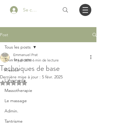
Se connecter
Post
Tous les posts
Emmanuel Prat
Tous les posts
17 juil. 2018
6 min de lecture
Techniques de base
A savoir
Dernière mise à jour :
5 févr. 2025
L'Ayurveda
Noté NaN étoiles sur 5.
Massotherapie
Le massage
Admin.
Tantrisme