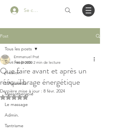
Se connecter
Post
Tous les posts
Emmanuel Prat
Tous les posts
7 août 2020
2 min de lecture
Que faire avant et après un
A savoir
rééquilibrage énergétique
L'Ayurveda
Dernière mise à jour :
8 févr. 2024
Massotherapie
Noté NaN étoiles sur 5.
Le massage
Admin.
Tantrisme