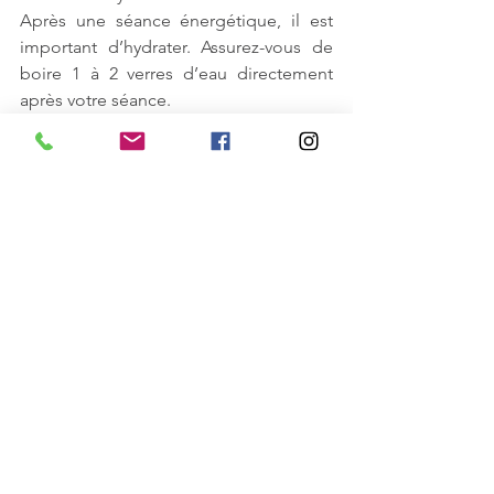
Après une séance énergétique, il est 
important d’hydrater. Assurez-vous de 
boire 1 à 2 verres d’eau directement 
après votre séance.
Manger au besoin
Le travail énergétique peut, chez 
certaines personnes, donner faim 
immédiatement après votre séance. 
Soyez sûr d’écouter les besoins de 
votre corps et de choisir une collation 
ou un repas sain.
Observer ce qu’il se passe
Il est souvent utile de prendre quelque 
temps après la session pour observer 
ce qu’il se passe dans votre corps et 
dans vos pensées. C’est aussi 