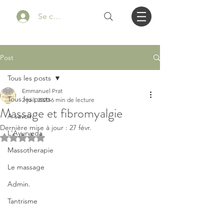
Se connecter
Post
Tous les posts
Emmanuel Prat
Tous les posts
2 juil. 2020
6 min de lecture
Massage et fibromyalgie
A savoir
Dernière mise à jour :
27 févr.
L'Ayurveda
Noté NaN étoiles sur 5.
Massotherapie
Le massage
Admin.
Tantrisme