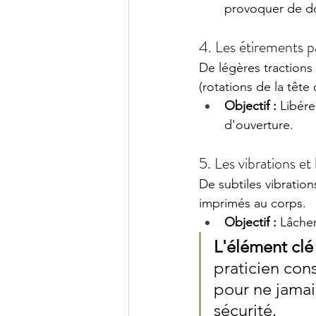
provoquer de do
4. Les étirements pa
De légères tractions
(rotations de la tête
Objectif :
 Libére
d'ouverture.
5. Les vibrations e
De subtiles vibratio
imprimés au corps.
Objectif :
 Lâche
L'élément clé 
praticien con
pour ne jamai
sécurité.