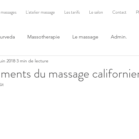
 massages
L'atelier massage
Les tarifs
Le salon
Contact
P
yurveda
Massotherapie
Le massage
Admin.
juin 2018
3 min de lecture
ments du massage californie
ût
ur 5.