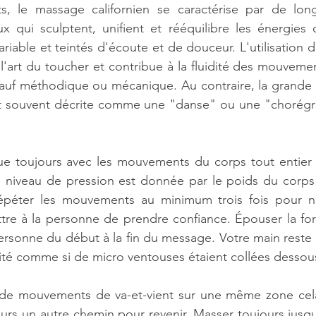
s, le massage californien se caractérise par de lo
x qui sculptent, unifient et rééquilibre les énergies d
iable et teintés d'écoute et de douceur. L'utilisation d
e l'art du toucher et contribue à la fluidité des mouveme
 sauf méthodique ou mécanique. Au contraire, la grande l
 souvent décrite comme une "danse" ou une "chorégra
ue toujours avec les mouvements du corps tout entier e
e niveau de pression est donnée par le poids du corps 
 répéter les mouvements au minimum trois fois pour n
ttre à la personne de prendre confiance. Épouser la fo
personne du début à la fin du message. Votre main reste 
lité comme si de micro ventouses étaient collées dessou
 de mouvements de va-et-vient sur une même zone cela v
urs un autre chemin pour revenir. Masser toujours jusqu