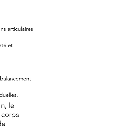
s articulaires 
eté et 
e balancement 
duelles.
n, le 
 corps 
de 