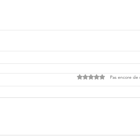
Noté 0 étoile sur 5.
Pas encore de 