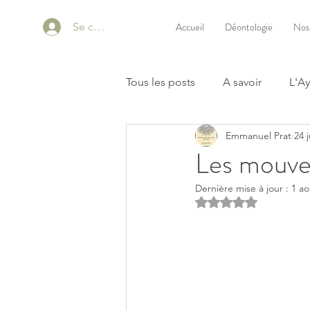
Se connecter
Accueil
Déontologie
Nos
Tous les posts
A savoir
L'A
Emmanuel Prat
24 
Les mouve
Dernière mise à jour :
1 ao
Noté NaN étoiles s