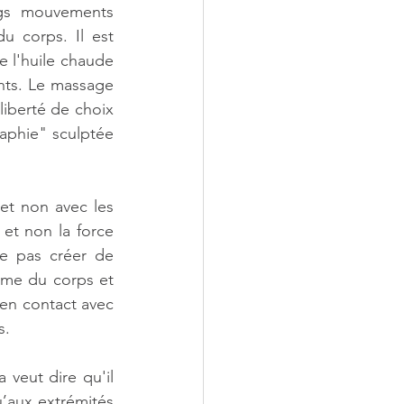
ngs mouvements 
u corps. Il est 
e l'huile chaude 
nts. Le massage 
iberté de choix 
phie" sculptée 
t non avec les 
et non la force 
e pas créer de 
rme du corps et 
en contact avec 
s.
eut dire qu'il 
’aux extrémités 