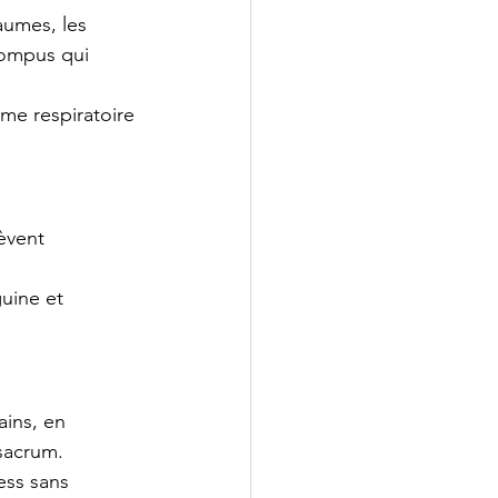
aumes, les 
rompus qui 
hme respiratoire 
èvent 
guine et 
ins, en 
sacrum.
ess sans 