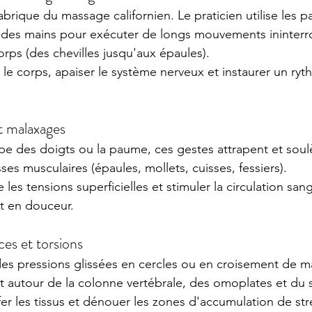
brique du massage californien. Le praticien utilise les p
at des mains pour exécuter de longs mouvements ininter
orps (des chevilles jusqu'aux épaules).
r le corps, apaiser le système nerveux et instaurer un ryt
et malaxages
lpe des doigts ou la paume, ces gestes attrapent et soul
es musculaires (épaules, mollets, cuisses, fessiers).
e les tensions superficielles et stimuler la circulation san
t en douceur.
ces et torsions
des pressions glissées en cercles ou en croisement de ma
t autour de la colonne vertébrale, des omoplates et du 
er les tissus et dénouer les zones d'accumulation de str