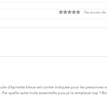
Noté 0 étoile sur 5.
Pas encore de 
uile d'épinette bleue est contre indiquée pour les personnes e
 Par quelle autre huile essentielle puis-je la remplacer svp ? Bo