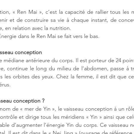
on, « Ren Mai », c’est la capacité de rallier tous les
nir et de construire sa vie à chaque instant, de concevoi
, en relation avec la nutrition.
ergie dans le Ren Mai se fait vers le bas.
sseau conception
ne médiane antérieure du corps. Il est porteur de 24 poin
e, continue le long du milieu de l’abdomen, passe à tra
s les orbites des yeux. Chez la femme, il est dit que ce
érus.
sseau conception ?
nom de « mer de Yin », le vaisseau conception à un rôle
 contrôle et dirige tous les méridiens « Yin » ainsi que cel
able d’augmenter l’énergie Yin du corps. Ce vaisseau nour
al. Il est dit dans le « Nei Jing » (ouvrage de référenc