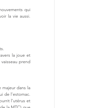
 mouvements qui 
r la vie aussi. 
ts.
vers la joue et 
 vaisseau prend 
 majeur dans la 
ui de l’estomac. 
rit l’utérus et 
e de la MTC) que 