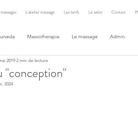
 massages
L'atelier massage
Les tarifs
Le salon
Contact
P
yurveda
Massotherapie
Le massage
Admin.
mai 2019
2 min de lecture
u "conception"
vr. 2024
ur 5.