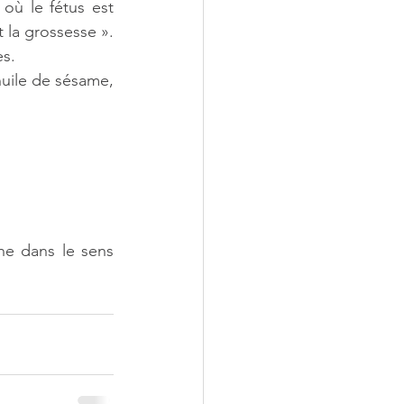
où le fétus est 
 la grossesse ». 
es.
uile de sésame, 
e dans le sens 