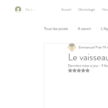
Se connecter
Accueil
Déontologie
Nos
Tous les posts
A savoir
L'A
Emmanuel Prat
19 
Le vaissea
Dernière mise à jour :
9 fé
Noté NaN étoiles s