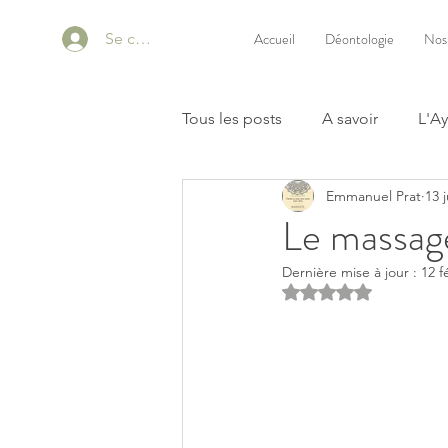
Se connecter
Accueil
Déontologie
Nos
Tous les posts
A savoir
L'A
Emmanuel Prat
13 
Le massag
Dernière mise à jour :
12 f
Noté NaN étoiles s