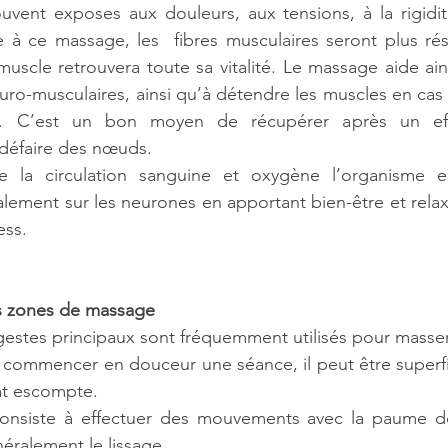
uvent exposes aux douleurs, aux tensions, à la rigidi
 à ce massage, les  fibres musculaires seront plus rési
uscle retrouvera toute sa vitalité. Le massage aide ains
euro-musculaires, ainsi qu’à détendre les muscles en cas 
. C’est un bon moyen de récupérer après un effo
défaire des nœuds. 
re la circulation sanguine et oxygène l’organisme e
galement sur les neurones en apportant bien-être et relax
ess. 
es zones de massage
gestes principaux sont fréquemment utilisés pour masser
à commencer en douceur une séance, il peut être superfi
tat escompte.
consiste à effectuer des mouvements avec la paume de
néralement le lissage. 