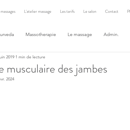
 massages
L'atelier massage
Les tarifs
Le salon
Contact
P
yurveda
Massotherapie
Le massage
Admin.
juin 2019
1 min de lecture
e musculaire des jambes
évr. 2024
ur 5.